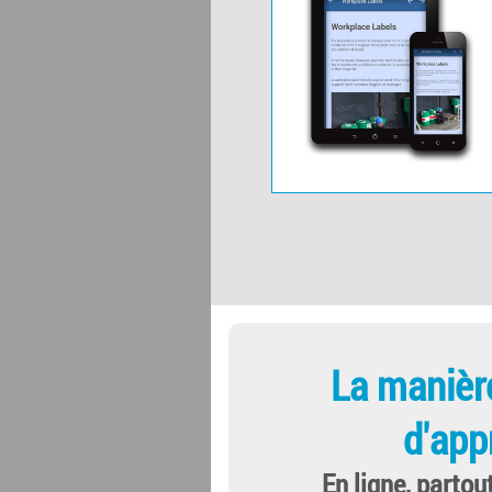
La manièr
d'app
En ligne, partou