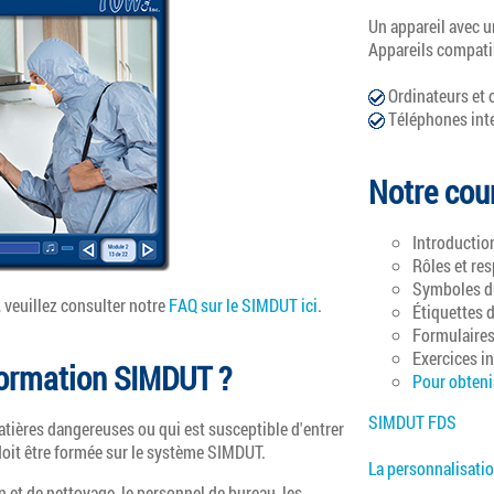
Un appareil avec u
Appareils compati
Ordinateurs et 
Téléphones intel
Notre cou
Introductio
Rôles et re
Symboles 
 veuillez consulter notre
FAQ sur le SIMDUT ici
.
Étiquettes
Formulaires 
Exercices int
 formation SIMDUT ?
Pour obtenir
SIMDUT FDS
atières dangereuses ou qui est susceptible d'entrer
 doit être formée sur le système SIMDUT.
La personnalisatio
n et de nettoyage, le personnel de bureau, les