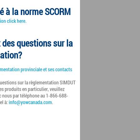
é à la norme SCORM
on click here.
 des questions sur la
ation?
ementation provinciale et ses contacts
questions sur la règlementation
SIMDUT
es produits en particulier, veuillez
 nous par téléphone au 1-866-688-
el à:
info@yowcanada.com
.