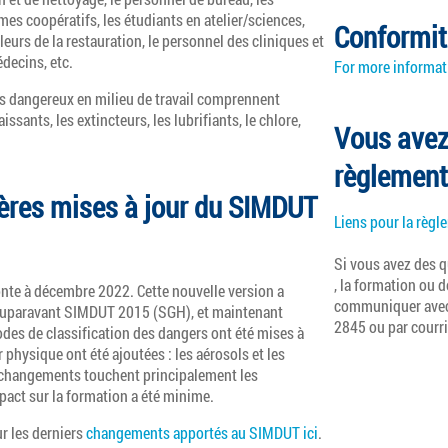
es coopératifs, les étudiants en atelier/sciences,
Conformit
eurs de la restauration, le personnel des cliniques et
édecins, etc.
For more informati
s dangereux en milieu de travail comprennent
ssants, les extincteurs, les lubrifiants, le chlore,
Vous avez
règlement
ières mises à jour du SIMDUT
Liens pour la règl
Si vous avez des 
, la formation ou d
nte à décembre 2022. Cette nouvelle version a
communiquer avec
 auparavant SIMDUT 2015 (SGH), et maintenant
2845 ou par courri
es de classification des dangers ont été mises à
 physique ont été ajoutées : les aérosols et les
 changements touchent principalement les
mpact sur la formation a été minime.
r les derniers
changements apportés au SIMDUT ici
.