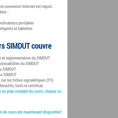
ne connexion Internet est requis.
bles :
ordinateurs portables
ligents et tablettes
rs SIMDUT couvre
n et règlementation du SIMDUT
sponsabilités du SIMDUT
du SIMDUT
 du SIMDUT
sur les fiches signalétiques (FS)
eractifs, tests et certificat
 un plan complet du cours, cliquez ici
n de cours est maintenant disponible!