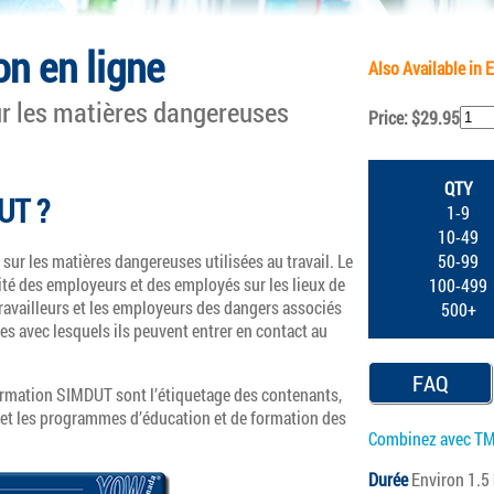
n en ligne
Also Available in 
r les matières dangereuses
Price: $29.95
QTY
UT ?
1-9
10-49
ur les matières dangereuses utilisées au travail. Le
50-99
ité des employeurs et des employés sur les lieux de
100-499
 travailleurs et les employeurs des dangers associés
500+
s avec lesquels ils peuvent entrer en contact au
FAQ
ormation SIMDUT sont l’étiquetage des contenants,
 et les programmes d’éducation et de formation des
Combinez avec TMD
Durée
Environ 1.5