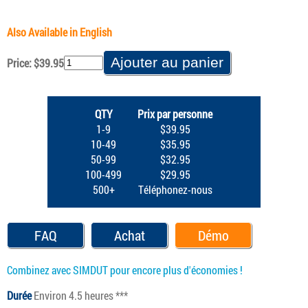
Also Available in English
Price: $39.95
QTY
Prix par personne
1-9
$39.95
10-49
$35.95
50-99
$32.95
100-499
$29.95
500+
Téléphonez-nous
FAQ
Achat
Démo
Combinez avec SIMDUT pour encore plus d'économies !
Durée
Environ 4.5 heures ***