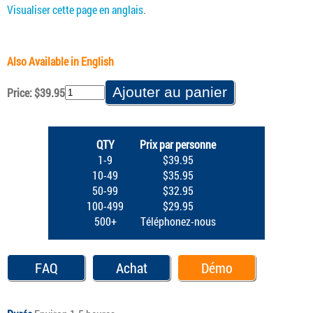
Visualiser cette page en anglais
.
Also Available in English
Price: $39.95
QTY
Prix par personne
1-9
$39.95
10-49
$35.95
50-99
$32.95
100-499
$29.95
500+
Téléphonez-nous
FAQ
Achat
Démo