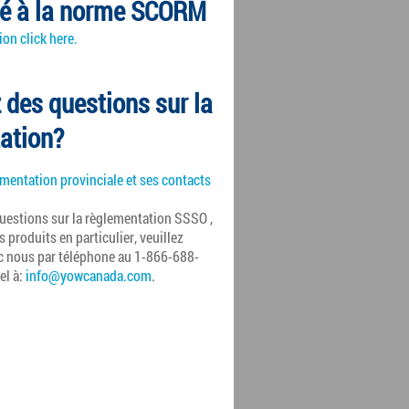
é à la norme SCORM
on click here.
 des questions sur la
ation?
ementation provinciale et ses contacts
questions sur la règlementation
SSSO
,
 produits en particulier, veuillez
 nous par téléphone au 1-866-688-
el à:
info@yowcanada.com
.