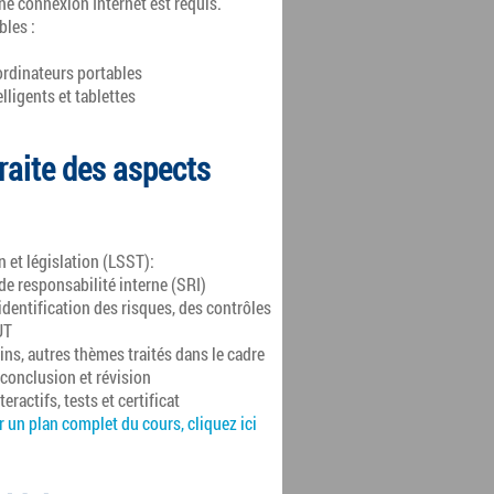
ne connexion Internet est requis.
bles :
ordinateurs portables
ligents et tablettes
raite des aspects
 et législation (LSST):
de responsabilité interne (SRI)
identification des risques, des contrôles
UT
ns, autres thèmes traités dans le cadre
 conclusion et révision
eractifs, tests et certificat
 un plan complet du cours, cliquez ici