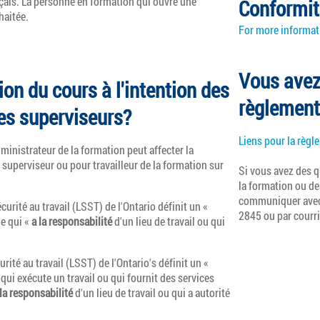
nçais. La personne en formation qui ouvre une
Conformit
haitée.
For more informati
Vous avez
sion du cours à l'intention des
règlement
des superviseurs?
Liens pour la règl
ministrateur de la formation peut affecter la
superviseur ou pour travailleur de la formation sur
Si vous avez des 
la formation ou des
communiquer avec
écurité au travail (LSST) de l'Ontario définit un «
2845 ou par courri
e qui «
a la responsabilité
d'un lieu de travail ou qui
curité au travail (LSST) de l'Ontario's définit un «
ui exécute un travail ou qui fournit des services
 la responsabilité
d'un lieu de travail ou qui a autorité