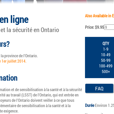
en ligne
Also Available in 
Price: $9.95
 et la sécurité en Ontario
urs?
QTY
1-9
10-49
la province de l'Ontario.
50-99
 1er juillet 2014.
100-499
500+
mation
FAQ
tion et de sensibilisation à la santé et à la sécurité
urité au travail (LSST) de l'Ontario, qui est entrée en
loyeurs de l'Ontario doivent veiller à ce que tous
Durée
Environ 1.2
mentaire de sensibilisation à la santé et à la
tte exigence.