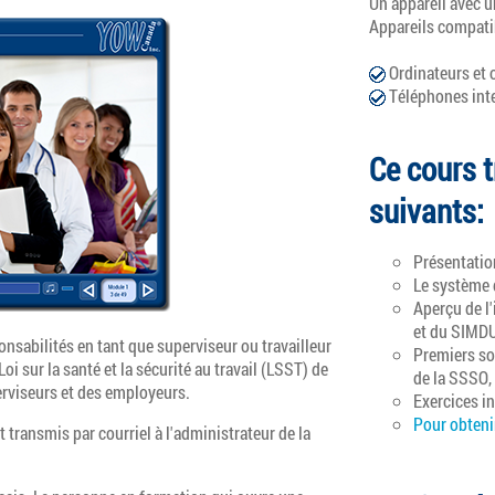
Un appareil avec u
Appareils compati
Ordinateurs et 
Téléphones intel
Ce cours t
suivants:
Présentation
Le système 
Aperçu de l'
et du SIMD
onsabilités en tant que superviseur ou travailleur
Premiers soi
oi sur la santé et la sécurité au travail (LSST) de
de la SSSO,
perviseurs et des employeurs.
Exercices int
Pour obtenir
t transmis par courriel à l'administrateur de la