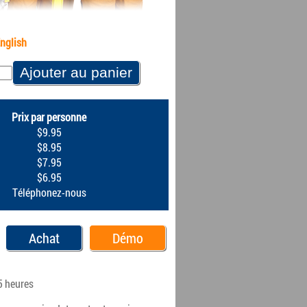
English
Prix par personne
$9.95
$8.95
$7.95
$6.95
Téléphonez-nous
Achat
Démo
5 heures